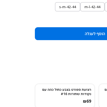
s-m-42-44
m-l-42-44
הוסף לעגלה
ם
רצועת ספורט בצבע כחול כהה עם
נקודות שחורות #16
₪
69