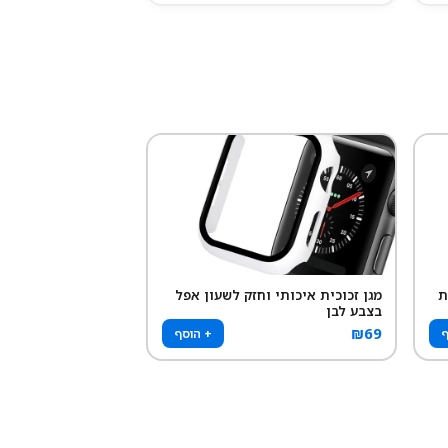
ת
מגן זכוכית איכותי וחזק לשעון אפל
בצבע לבן
₪
69
ף
+ הוסף