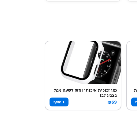
ת
מגן זכוכית איכותי וחזק לשעון אפל
בצבע לבן
₪
69
ף
+ הוסף