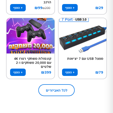
הרכב
₪
99
₪
29
+ הוסף
+ הוסף
₪
200
מפצל USB עם 7 יציאות
קונסולת משחקי רטרו 4K
עם 20,000 משחקים ו-2
שלטים
₪
399
₪
79
+ הוסף
+ הוסף
לכל האביזרים