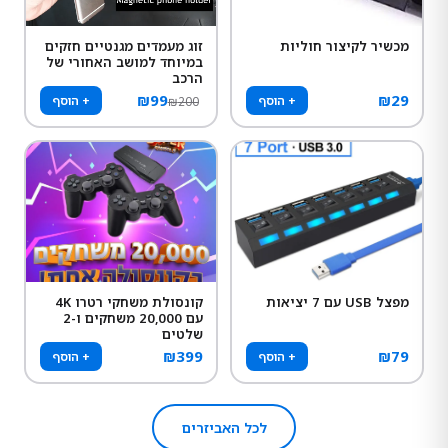
מכשיר לקיצור חוליות
זוג מעמדים מגנטיים חזקים
במיוחד למושב האחורי של
הרכב
₪
99
₪
29
+ הוסף
+ הוסף
₪
200
מפצל USB עם 7 יציאות
קונסולת משחקי רטרו 4K
עם 20,000 משחקים ו-2
שלטים
₪
399
₪
79
+ הוסף
+ הוסף
לכל האביזרים