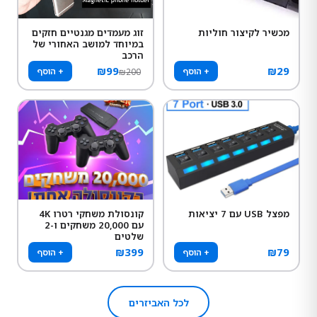
מכשיר לקיצור חוליות
זוג מעמדים מגנטיים חזקים
במיוחד למושב האחורי של
הרכב
₪
99
₪
29
+ הוסף
+ הוסף
₪
200
מפצל USB עם 7 יציאות
קונסולת משחקי רטרו 4K
עם 20,000 משחקים ו-2
שלטים
₪
399
₪
79
+ הוסף
+ הוסף
לכל האביזרים