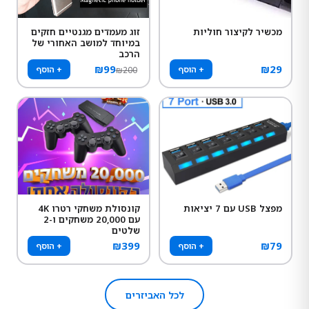
מכשיר לקיצור חוליות
זוג מעמדים מגנטיים חזקים
במיוחד למושב האחורי של
הרכב
₪
99
₪
29
+ הוסף
+ הוסף
₪
200
מפצל USB עם 7 יציאות
קונסולת משחקי רטרו 4K
עם 20,000 משחקים ו-2
שלטים
₪
399
₪
79
+ הוסף
+ הוסף
לכל האביזרים