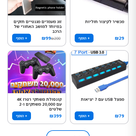
מכשיר לקיצור חוליות
זוג מעמדים מגנטיים חזקים
במיוחד למושב האחורי של
הרכב
₪
99
₪
29
+ הוסף
+ הוסף
₪
200
מפצל USB עם 7 יציאות
קונסולת משחקי רטרו 4K
עם 20,000 משחקים ו-2
שלטים
₪
399
₪
79
+ הוסף
+ הוסף