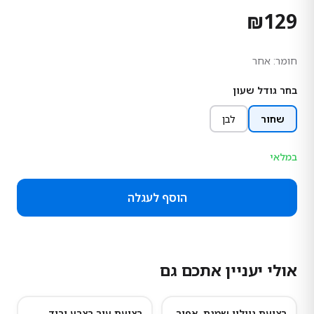
₪
129
חומר:
אחר
בחר גודל שעון
שחור
לבן
במלאי
הוסף לעגלה
אולי יעניין אתכם גם
רצועת ניילון שמנת, אפור
רצועת עור בצבע ורוד
נותרו מעט