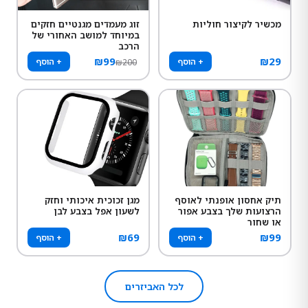
מכשיר לקיצור חוליות
זוג מעמדים מגנטיים חזקים
במיוחד למושב האחורי של
הרכב
₪
99
₪
29
+ הוסף
+ הוסף
₪
200
תיק אחסון אופנתי לאוסף
מגן זכוכית איכותי וחזק
הרצועות שלך בצבע אפור
לשעון אפל בצבע לבן
או שחור
₪
69
₪
99
+ הוסף
+ הוסף
לכל האביזרים