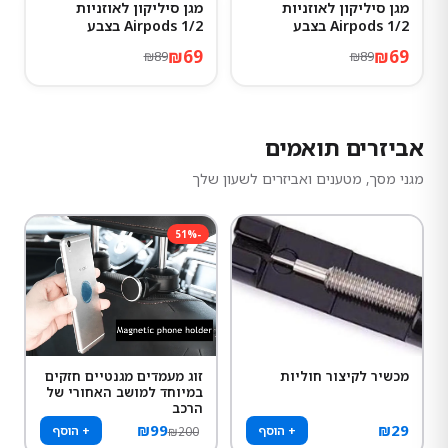
מגן סיליקון לאוזניות
מגן סיליקון לאוזניות
22
%
-
22
%
-
Airpods 1/2 בצבע
Airpods 1/2 בצבע
Atrovirens
Hermes
₪
69
₪
69
₪
89
₪
89
אביזרים תואמים
מגני מסך, מטענים ואביזרים לשעון שלך
51
%
-
מכשיר לקיצור חוליות
זוג מעמדים מגנטיים חזקים
במיוחד למושב האחורי של
הרכב
₪
99
₪
29
+ הוסף
+ הוסף
₪
200