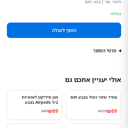
חומר:
עור
| צבע: חום
במלאי
הוסף לעגלה
פרטי המוצר
אולי יעניין אתכם גם
צמיד שזור כפול בצבע חום
מגן סיליקון לאוזניות
22
%
-
47
%
-
Airpods 1/2 בצבע
Advanced ash
₪
69
₪
69
₪
89
₪
129