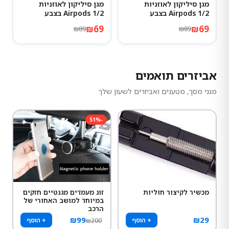
מגן סיליקון לאוזניות
מגן סיליקון לאוזניות
22
%
-
22
%
-
Airpods 1/2 בצבע
Airpods 1/2 בצבע
Atrovirens
Hermes
₪
69
₪
69
₪
89
₪
89
אביזרים תואמים
מגני מסך, מטענים ואביזרים לשעון שלך
51
%
-
מכשיר לקיצור חוליות
זוג מעמדים מגנטיים חזקים
במיוחד למושב האחורי של
הרכב
₪
99
₪
29
+ הוסף
+ הוסף
₪
200