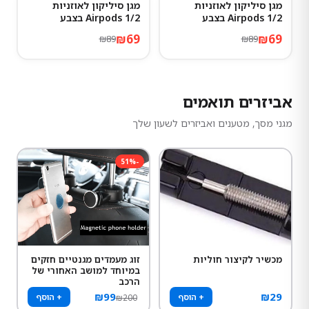
מגן סיליקון לאוזניות
מגן סיליקון לאוזניות
22
%
-
22
%
-
Airpods 1/2 בצבע
Airpods 1/2 בצבע
Hermes
Advanced ash
₪
69
₪
69
₪
89
₪
89
אביזרים תואמים
מגני מסך, מטענים ואביזרים לשעון שלך
51
%
-
מכשיר לקיצור חוליות
זוג מעמדים מגנטיים חזקים
במיוחד למושב האחורי של
הרכב
₪
99
₪
29
+ הוסף
+ הוסף
₪
200