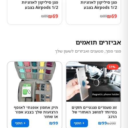
מגן סיליקון לאוזניות
מגן סיליקון לאוזניות
22
%
-
22
%
-
Airpods 1/2 בצבע
Airpods 1/2 בצבע
Atrovirens
Hermes
₪
69
₪
69
₪
89
₪
89
אביזרים תואמים
מגני מסך, מטענים ואביזרים לשעון שלך
51
%
-
זוג מעמדים מגנטיים חזקים
תיק אחסון אופנתי לאוסף
במיוחד למושב האחורי של
הרצועות שלך בצבע אפור
הרכב
או שחור
₪
99
₪
99
+ הוסף
+ הוסף
₪
200