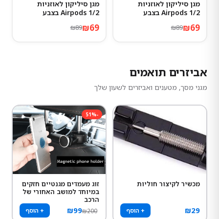
מגן סיליקון לאוזניות
מגן סיליקון לאוזניות
22
%
-
22
%
-
Airpods 1/2 בצבע
Airpods 1/2 בצבע
Atrovirens
Hermes
₪
69
₪
69
₪
89
₪
89
אביזרים תואמים
מגני מסך, מטענים ואביזרים לשעון שלך
51
%
-
מכשיר לקיצור חוליות
זוג מעמדים מגנטיים חזקים
במיוחד למושב האחורי של
הרכב
₪
99
₪
29
+ הוסף
+ הוסף
₪
200