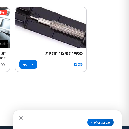
1
%
-
מכשיר לקיצור חוליות
זוג
למו
₪
29
+ הוסף
200
ניגודיות צבעים
רגיל
גבוה
הפוך
אפור
גודל טקסט
מבצע בלעדי
150%
130%
115%
100%