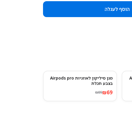
הוסף לעגלה
Air
מגן סיליקון לאוזניות Airpods pro
22
%
-
בצבע תכלת
₪
69
₪
89