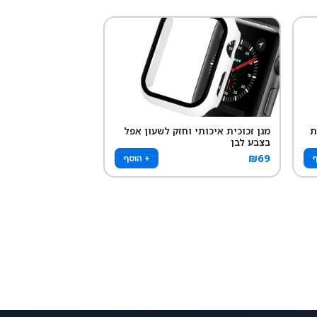
ת
מגן זכוכית איכותי וחזק לשעון אפל
בצבע לבן
₪
69
ף
+ הוסף