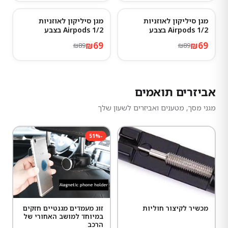
מגן סיליקון לאוזניות
מגן סיליקון לאוזניות
22
%
-
22
%
-
Airpods 1/2 בצבע
Airpods 1/2 בצבע
Ransparent
Atrovirens
₪
69
₪
69
₪
89
₪
89
אביזרים תואמים
מגני מסך, מטענים ואביזרים לשעון שלך
51
%
-
מכשיר לקיצור חוליות
זוג מעמדים מגנטיים חזקים
במיוחד למושב האחורי של
הרכב