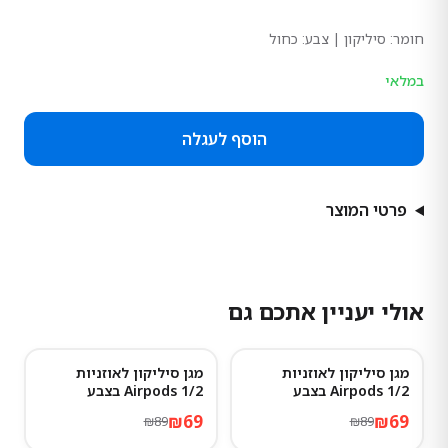
חומר:
סיליקון
| צבע: כחול
במלאי
הוסף לעגלה
פרטי המוצר
אולי יעניין אתכם גם
מגן סיליקון לאוזניות
מגן סיליקון לאוזניות
22
%
-
22
%
-
Airpods 1/2 בצבע
Airpods 1/2 בצבע
Hermes
Advanced ash
₪
69
₪
69
₪
89
₪
89