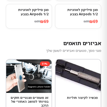
מגן סיליקון לאוזניות
מגן סיליקון לאוזניות
22
%
-
22
%
-
Airpods 1/2 בצבע
Airpods 1/2 בצבע
Ransparent
Atrovirens
₪
69
₪
69
₪
89
₪
89
אביזרים תואמים
מגני מסך, מטענים ואביזרים לשעון שלך
51
%
-
מכשיר לקיצור חוליות
זוג מעמדים מגנטיים חזקים
במיוחד למושב האחורי של
הרכב