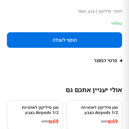
חומר:
סיליקון
| צבע: אפור
במלאי
הוסף לעגלה
פרטי המוצר
אולי יעניין אתכם גם
מגן סיליקון לאוזניות
מגן סיליקון לאוזניות
22
%
-
22
%
-
Airpods 1/2 בצבע
Airpods 1/2 בצבע
Hermes
Advanced ash
₪
69
₪
69
₪
89
₪
89