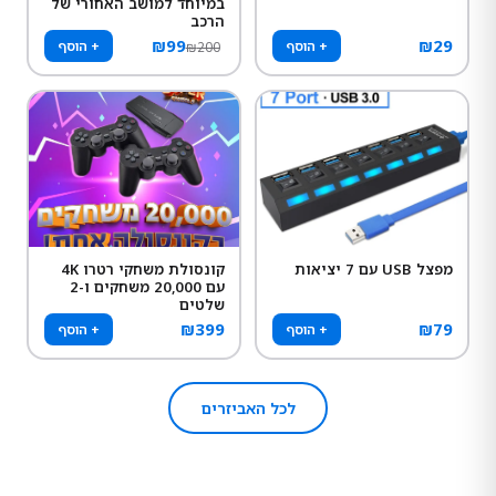
במיוחד למושב האחורי של
הרכב
₪
99
₪
29
+ הוסף
+ הוסף
₪
200
מפצל USB עם 7 יציאות
קונסולת משחקי רטרו 4K
עם 20,000 משחקים ו-2
שלטים
₪
399
₪
79
+ הוסף
+ הוסף
לכל האביזרים